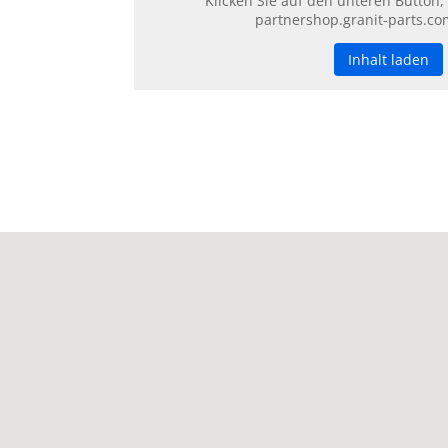
Klicken Sie auf den unteren Button,
partnershop.granit-parts.co
Inhalt laden