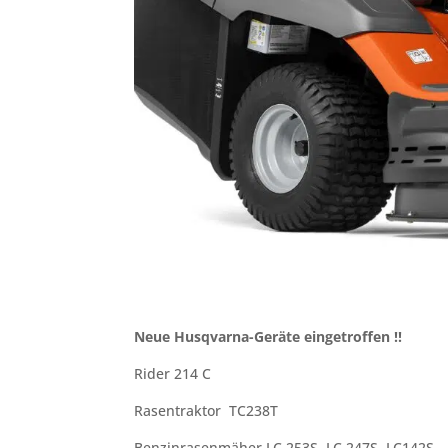
Neue Husqvarna-Geräte eingetroffen !!
Rider 214 C
Rasentraktor TC238T
Benzinrasenmäher LC 253S, LC 247S, LC142S